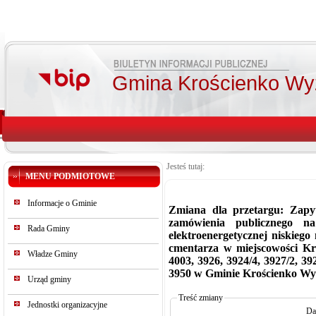
Gmina Krościenko Wy
Jesteś tutaj:
MENU PODMIOTOWE
Informacje o Gminie
Zmiana dla przetargu: Zapyt
zamówienia publicznego n
Rada Gminy
elektroenergetycznej niskiego
cmentarza w miejscowości Kr
Władze Gminy
4003, 3926, 3924/4, 3927/2, 392
3950 w Gminie Krościenko W
Urząd gminy
Treść zmiany
Jednostki organizacyjne
Da