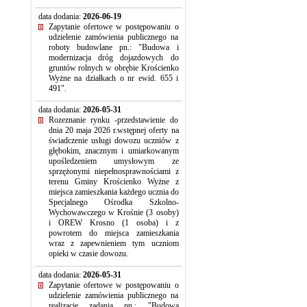
data dodania:
2026-06-19
Zapytanie ofertowe w postępowaniu o
udzielenie zamówienia publicznego na
roboty budowlane pn.: "Budowa i
modernizacja dróg dojazdowych do
gruntów rolnych w obrębie Krościenko
Wyżne na działkach o nr ewid. 655 i
491".
data dodania:
2026-05-31
Rozeznanie rynku -przedstawienie do
dnia 20 maja 2026 r.wstępnej oferty na
świadczenie usługi dowozu uczniów z
głębokim, znacznym i umiarkowanym
upośledzeniem umysłowym ze
sprzężonymi niepełnosprawnościami z
terenu Gminy Krościenko Wyżne z
miejsca zamieszkania każdego ucznia do
Specjalnego Ośrodka Szkolno-
Wychowawczego w Krośnie (3 osoby)
i OREW Krosno (1 osoba) i z
powrotem do miejsca zamieszkania
wraz z zapewnieniem tym uczniom
opieki w czasie dowozu.
data dodania:
2026-05-31
Zapytanie ofertowe w postępowaniu o
udzielenie zamówienia publicznego na
realizację zadania pn.: "Budowa