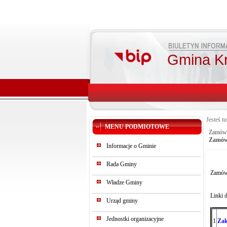
Gmina K
Jesteś tu
MENU PODMIOTOWE
Zamówi
Zamówi
Informacje o Gminie
Rada Gminy
Zamówi
Władze Gminy
Linki 
Urząd gminy
Jednostki organizacyjne
1
Zak