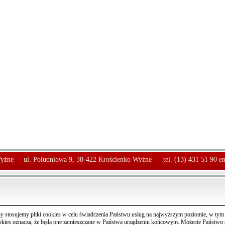
yżne
ul. Południowa 9, 38-422 Krościenko Wyżne
tel. (13) 431 51 90 e
y stosujemy pliki cookies w celu świadczenia Państwu usług na najwyższym poziomie, w ty
ookies oznacza, że będą one zamieszczane w Państwa urządzeniu końcowym. Możecie Państwo