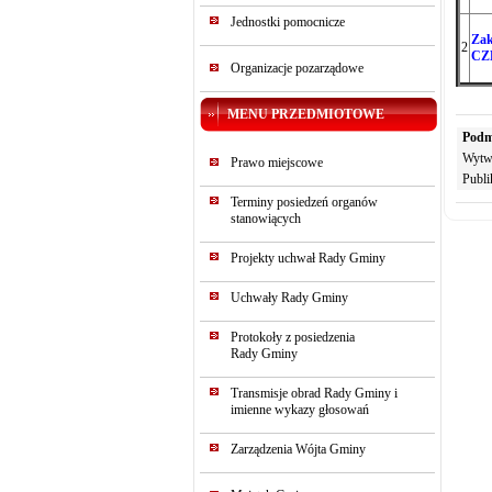
Jednostki pomocnicze
Zak
2
CZĘ
Organizacje pozarządowe
MENU PRZEDMIOTOWE
Podm
Wytw
Prawo miejscowe
Publi
Terminy posiedzeń organów
stanowiących
Projekty uchwał Rady Gminy
Uchwały Rady Gminy
Protokoły z posiedzenia
Rady Gminy
Transmisje obrad Rady Gminy i
imienne wykazy głosowań
Zarządzenia Wójta Gminy