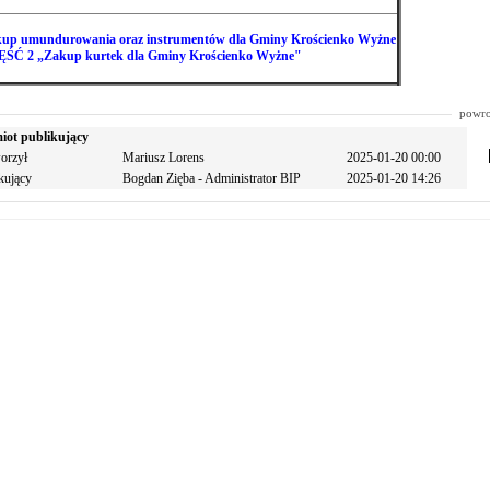
up umundurowania oraz instrumentów dla Gminy Krościenko Wyżne
ŚĆ 2 „Zakup kurtek dla Gminy Krościenko Wyżne"
powro
iot publikujący
orzył
Mariusz Lorens
2025-01-20 00:00
kujący
Bogdan Zięba - Administrator BIP
2025-01-20 14:26