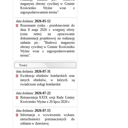
magazynu obrony cywilnej w Gminie
Krościenko Wyżne wraz z
zagospodarowaniem terenu".
data dodania:
2026-05-12
Rozeznanie rynku - przedstawienie do
dnia 8 maja 2026 r. wstępnej oferty
(cena netto) na opracowanie
dokumentacji projektowej na realizację
zadania pn.: "Budowa magazynu
obrony cywilnej w Gminie Krościenko
Wyżne wraz z zagospodarowaniem
terenu".
Treści
data dodania:
2026-07-31
Ewidencja obiektów hotelarskich oraz
innych obiektów, w których są
świadczone usługi hotelarskie
data dodania:
2026-07-22
Retransmisja XXIX sesji Rady Gminy
Krościenko Wyżne z 20 lipca 2026 r.
data dodania:
2026-07-15
Informacja o wywieszeniu wykazu
nieruchomości przeznaczonych do
oddania w dzierżawę.