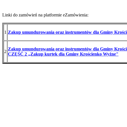
Linki do zamówień na platformie eZamówienia:
1
Zakup umundurowania oraz instrumentów dla Gminy Krośc
Zakup umundurowania oraz instrumentów dla Gminy Krośc
2
CZĘŚĆ 2 „Zakup kurtek dla Gminy Krościenko Wyżne"