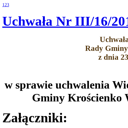
1
2
3
Uchwała Nr III/16/20
Uchwała
Rady Gminy
z dnia 2
w sprawie uchwalenia Wie
Gminy Krościenko W
Załączniki: