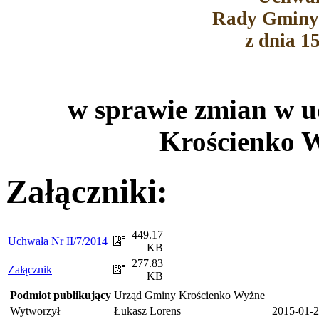
Rady Gminy
z dnia 1
w sprawie zmian w 
Krościenko W
Załączniki:
449.17
Uchwała Nr II/7/2014
KB
277.83
Załącznik
KB
Podmiot publikujący
Urząd Gminy Krościenko Wyżne
Wytworzył
Łukasz Lorens
2015-01-