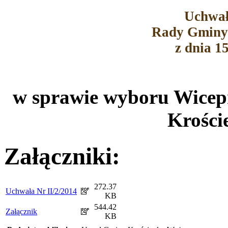
Uchwał
Rady Gminy
z dnia 1
w sprawie wyboru Wice
Krości
Załączniki:
272.37
Uchwała Nr II/2/2014
KB
544.42
Załącznik
KB