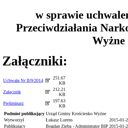
w sprawie uchwal
Przeciwdziałania Nark
Wyżne 
Załączniki:
251.67
Uchwała Nr II/9/2014
KB
212.21
Załącznik
KB
197.63
Preliminarz
KB
Podmiot publikujący
Urząd Gminy Krościenko Wyżne
Wytworzył
Łukasz Lorens
2015-01-
Publikujący
Bogdan Zięba - Administrator BIP
2015-01-2