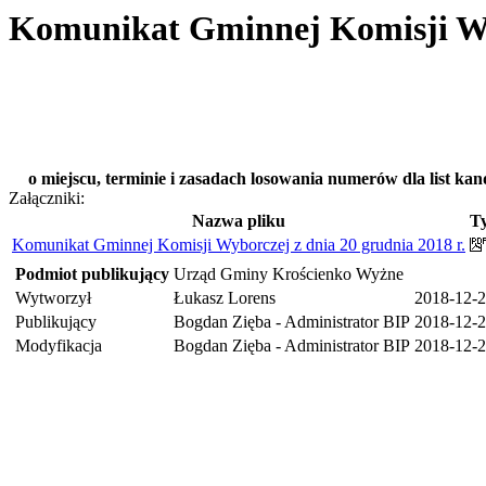
Komunikat Gminnej Komisji Wyb
o miejscu, terminie i zasadach losowania numerów dla list 
Załączniki:
Nazwa pliku
Ty
Komunikat Gminnej Komisji Wyborczej z dnia 20 grudnia 2018 r.
Podmiot publikujący
Urząd Gminy Krościenko Wyżne
Wytworzył
Łukasz Lorens
2018-12-
Publikujący
Bogdan Zięba - Administrator BIP
2018-12-2
Modyfikacja
Bogdan Zięba - Administrator BIP
2018-12-2