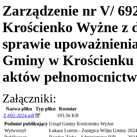
Zarządzenie nr V/ 6
Krościenko Wyżne z d
sprawie upoważnieni
Gminy w Krościenku
aktów pełnomocnictw
Załączniki:
Nazwa pliku
Typ pliku
Rozmiar
Z-692-2024.pdf
193.56 KB
Podmiot publikujący
Urząd Gminy Krościenko Wyżne
Wytworzył
Łukasz Lorens - Zastępca Wójta Gminy
2024