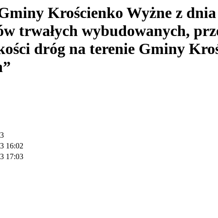
 Gminy Krościenko Wyżne z dnia
dków trwałych wybudowanych, p
akości dróg na terenie Gminy Kr
h”
03
3 16:02
3 17:03