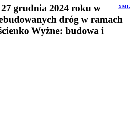
 27 grudnia 2024 roku w
XML
rzebudowanych dróg w ramach
ościenko Wyżne: budowa i