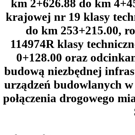
km 2+626.88 do km 4+45
krajowej nr 19 klasy tec
do km 253+215.00, r
114974R klasy technicz
0+128.00 oraz odcinka
budową niezbędnej infrast
urządzeń budowlanych w
połączenia drogowego mia