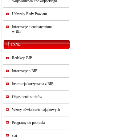
Województwa Podkarpackiego
Uchwały Rady Powiatu
Informacje nieudostępnione
w BIP
INNE
Redakcja BIP
Informacje o BIP
Instrukcja korzystania z BIP
Objaśnienia skrótów
Wzory oświadczeń majątkowych
Programy do pobrania
stat