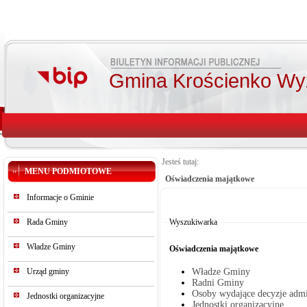
Gmina Krościenko Wy
Jesteś tutaj:
MENU PODMIOTOWE
Oświadczenia majątkowe
Od:
Informacje o Gminie
Do:
Szukaj
Rada Gminy
Wyszukiwarka
Władze Gminy
Oświadczenia majątkowe
Urząd gminy
Władze Gminy
Radni Gminy
Osoby wydające decyzje admi
Jednostki organizacyjne
Jednostki organizacyjne