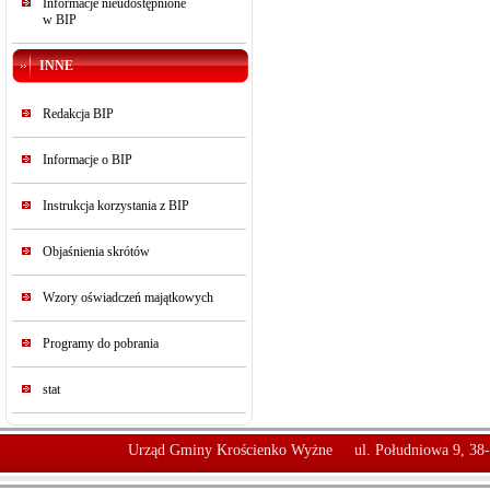
Informacje nieudostępnione
w BIP
INNE
Redakcja BIP
Informacje o BIP
Instrukcja korzystania z BIP
Objaśnienia skrótów
Wzory oświadczeń majątkowych
Programy do pobrania
stat
Urząd Gminy Krościenko Wyżne
ul. Południowa 9, 38