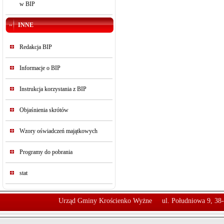
w BIP
INNE
Redakcja BIP
Informacje o BIP
Instrukcja korzystania z BIP
Objaśnienia skrótów
Wzory oświadczeń majątkowych
Programy do pobrania
stat
Urząd Gminy Krościenko Wyżne
ul. Południowa 9, 38