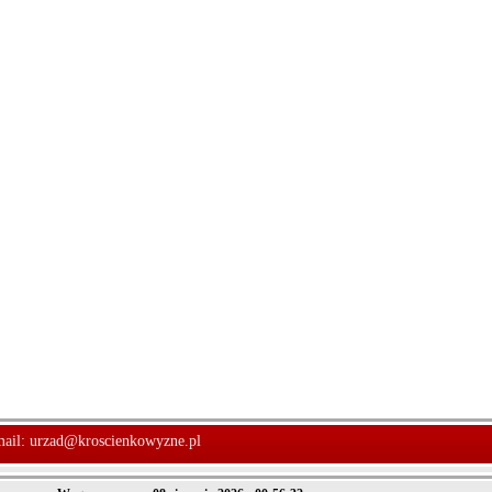
mail:
urzad@kroscienkowyzne.pl