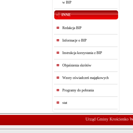
w BIP
INNE
Redakcja BIP
Informacje o BIP
Instrukcja korzystania z BIP
Objaśnienia skrótów
Wzory oświadczeń majątkowych
Programy do pobrania
stat
Urząd Gminy Krościenko W