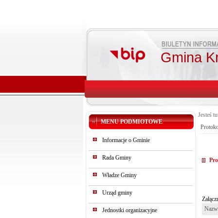
Gmina K
Jesteś tu
MENU PODMIOTOWE
Protok
Informacje o Gminie
Rada Gminy
Pro
Władze Gminy
Urząd gminy
Załączn
Nazwa
Jednostki organizacyjne