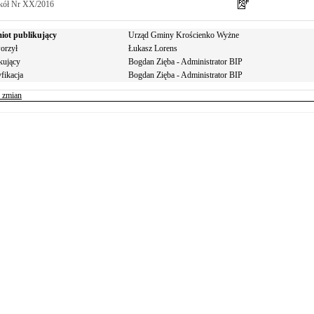
kół Nr XX/2016
iot publikujący
Urząd Gminy Krościenko Wyżne
orzył
Łukasz Lorens
kujący
Bogdan Zięba - Administrator BIP
fikacja
Bogdan Zięba - Administrator BIP
r zmian