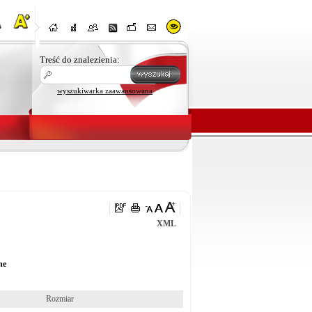
Treść do znalezienia:
wyszukiwarka zaawansowana
XML
ne
Rozmiar