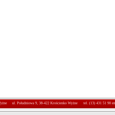
yżne
ul. Południowa 9, 38-422 Krościenko Wyżne
tel. (13) 431 51 90 e