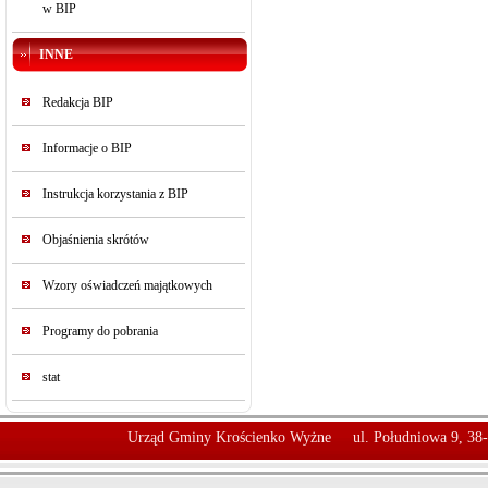
w BIP
INNE
Redakcja BIP
Informacje o BIP
Instrukcja korzystania z BIP
Objaśnienia skrótów
Wzory oświadczeń majątkowych
Programy do pobrania
stat
Urząd Gminy Krościenko Wyżne
ul. Południowa 9, 38