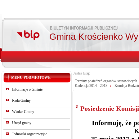
Gmina Krościenko Wy
Jesteś tutaj:
MENU PODMIOTOWE
Terminy posiedzeń organów stanowiących
Kadencja 2014 - 2018
Komisja Budżet
Informacje o Gminie
Rada Gminy
Posiedzenie Komisji
Władze Gminy
Informuję, że p
Urząd gminy
K
Jednostki organizacyjne
25 maja 2017 r.