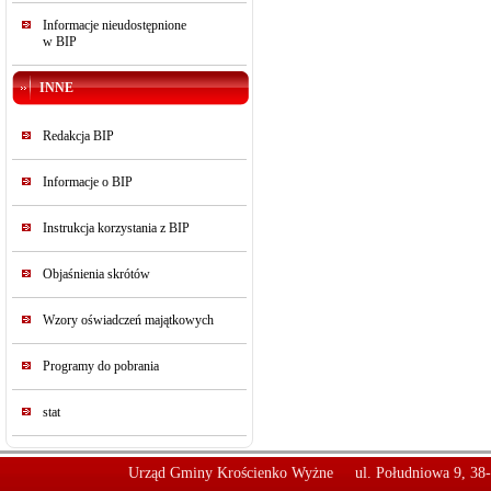
Informacje nieudostępnione
w BIP
INNE
Redakcja BIP
Informacje o BIP
Instrukcja korzystania z BIP
Objaśnienia skrótów
Wzory oświadczeń majątkowych
Programy do pobrania
stat
Urząd Gminy Krościenko Wyżne
ul. Południowa 9, 38