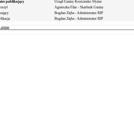
iot publikujący
Urząd Gminy Krościenko Wyżne
orzył
Agnieszka Filar - Skarbnik Gminy
kujący
Bogdan Zięba - Administrator BIP
fikacja
Bogdan Zięba - Administrator BIP
r zmian