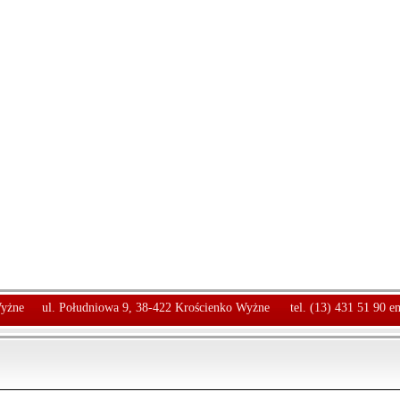
yżne
ul. Południowa 9, 38-422 Krościenko Wyżne
tel. (13) 431 51 90 e