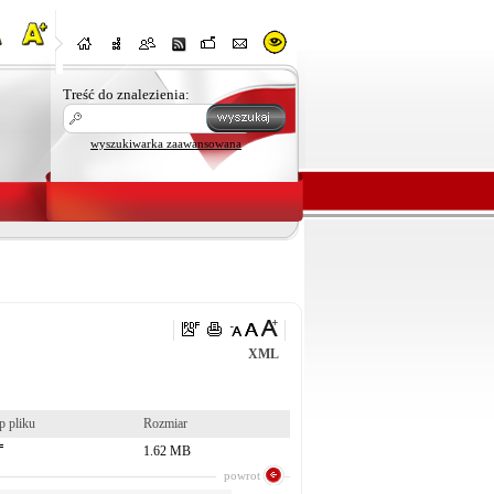
Treść do znalezienia:
wyszukiwarka zaawansowana
XML
p pliku
Rozmiar
1.62 MB
powrot