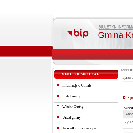
Gmina K
Jesteś tu
MENU PODMIOTOWE
Sprawo
Informacje o Gminie
Rada Gminy
Spr
Władze Gminy
Załączn
Nazwa
Urząd gminy
Spraw
Jednostki organizacyjne