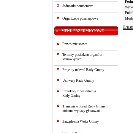
Podm
Jednostki pomocnicze
Wytw
Publi
Organizacje pozarządowe
Mody
Rejest
MENU PRZEDMIOTOWE
Prawo miejscowe
Terminy posiedzeń organów
stanowiących
Projekty uchwał Rady Gminy
Uchwały Rady Gminy
Protokoły z posiedzenia
Rady Gminy
Transmisje obrad Rady Gminy i
imienne wykazy głosowań
Zarządzenia Wójta Gminy