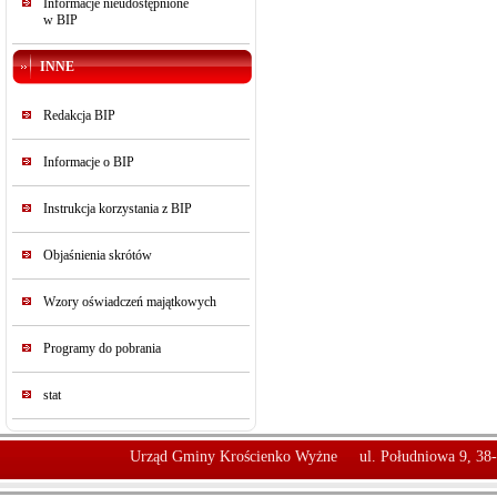
Informacje nieudostępnione
w BIP
INNE
Redakcja BIP
Informacje o BIP
Instrukcja korzystania z BIP
Objaśnienia skrótów
Wzory oświadczeń majątkowych
Programy do pobrania
stat
Urząd Gminy Krościenko Wyżne
ul. Południowa 9, 38