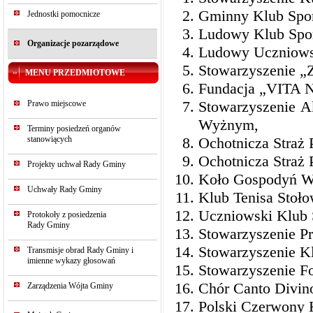
Gminny Klub Spo
Jednostki pomocnicze
Ludowy Klub Spor
Organizacje pozarządowe
Ludowy Uczniows
Stowarzyszenie „
MENU PRZEDMIOTOWE
Fundacja „VITA
Stowarzyszenie A
Prawo miejscowe
Wyżnym,
Terminy posiedzeń organów
stanowiących
Ochotnicza Straż
Ochotnicza Straż 
Projekty uchwał Rady Gminy
Koło Gospodyń W
Uchwały Rady Gminy
Klub Tenisa Sto
Uczniowski Klub
Protokoły z posiedzenia
Rady Gminy
Stowarzyszenie Pr
Stowarzyszenie K
Transmisje obrad Rady Gminy i
imienne wykazy głosowań
Stowarzyszenie F
Chór Canto Divi
Zarządzenia Wójta Gminy
Polski Czerwony 