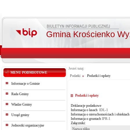
Gmina Krościenko Wy
Jesteś tutaj:
MENU PODMIOTOWE
Podatki
Podatki i opłaty
Informacje o Gminie
Rada Gminy
Podatki i opłaty
Władze Gminy
Deklaracje podatkowe
Informacja o lasach
IDL-1
Informacja o nieruchomościach i obiekta
Urząd gminy
Informacja o gruntach
IPR-1
Załączniki:
Jednostki organizacyjne
Nazwa pliku