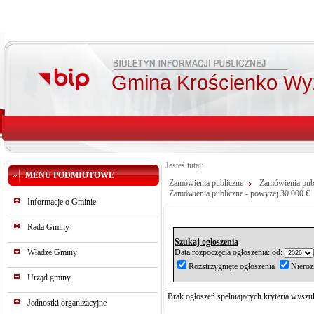
Gmina Krościenko Wy
Jesteś tutaj:
MENU PODMIOTOWE
Zamówienia publiczne
Zamówienia publ
Zamówienia publiczne - powyżej 30 000 €
Informacje o Gminie
Rada Gminy
Szukaj ogłoszenia
Władze Gminy
Data rozpoczęcia ogłoszenia: od:
Rozstrzygnięte ogłoszenia
Nieroz
Urząd gminy
Brak ogłoszeń spełniających kryteria wyszu
Jednostki organizacyjne