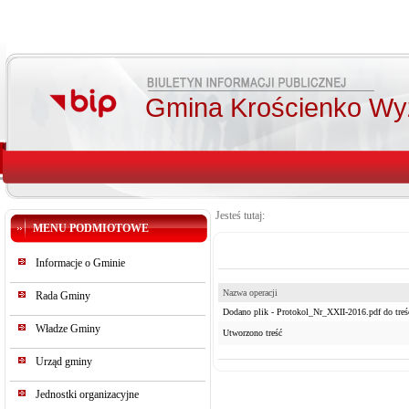
Gmina Krościenko Wy
Jesteś tutaj:
MENU PODMIOTOWE
Informacje o Gminie
Nazwa operacji
Rada Gminy
Dodano plik - Protokol_Nr_XXII-2016.pdf do treś
Władze Gminy
Utworzono treść
Urząd gminy
Jednostki organizacyjne