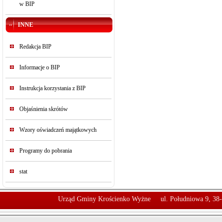
w BIP
INNE
Redakcja BIP
Informacje o BIP
Instrukcja korzystania z BIP
Objaśnienia skrótów
Wzory oświadczeń majątkowych
Programy do pobrania
stat
Urząd Gminy Krościenko Wyżne
ul. Południowa 9, 38