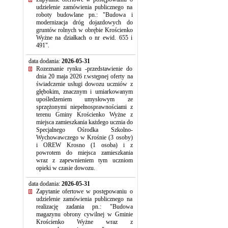
udzielenie zamówienia publicznego na
roboty budowlane pn.: "Budowa i
modernizacja dróg dojazdowych do
gruntów rolnych w obrębie Krościenko
Wyżne na działkach o nr ewid. 655 i
491".
data dodania:
2026-05-31
Rozeznanie rynku -przedstawienie do
dnia 20 maja 2026 r.wstępnej oferty na
świadczenie usługi dowozu uczniów z
głębokim, znacznym i umiarkowanym
upośledzeniem umysłowym ze
sprzężonymi niepełnosprawnościami z
terenu Gminy Krościenko Wyżne z
miejsca zamieszkania każdego ucznia do
Specjalnego Ośrodka Szkolno-
Wychowawczego w Krośnie (3 osoby)
i OREW Krosno (1 osoba) i z
powrotem do miejsca zamieszkania
wraz z zapewnieniem tym uczniom
opieki w czasie dowozu.
data dodania:
2026-05-31
Zapytanie ofertowe w postępowaniu o
udzielenie zamówienia publicznego na
realizację zadania pn.: "Budowa
magazynu obrony cywilnej w Gminie
Krościenko Wyżne wraz z