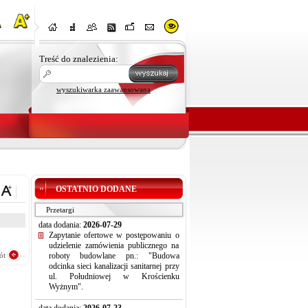
Treść do znalezienia:
wyszukiwarka zaawansowana
OSTATNIO DODANE
Przetargi
data dodania:
2026-07-29
Zapytanie ofertowe w postępowaniu o
udzielenie zamówienia publicznego na
ót
roboty budowlane pn.: "Budowa
odcinka sieci kanalizacji sanitarnej przy
ul. Południowej w Krościenku
Wyżnym".