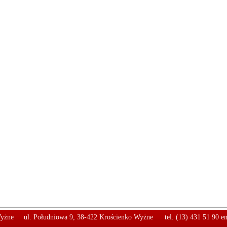
yżne
ul. Południowa 9, 38-422 Krościenko Wyżne
tel. (13) 431 51 90 e