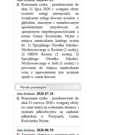
data dodania:
2026-07-23
Rozeznanie rynku - przedstawienie do
dnia 31 lipca 2026 r. wstępnej oferty
(wartość usługi miesięcznie) na
świadczenie usługi dowozu uczniów z
głębokim, znacznym i umiarkowanym
upośledzeniem umysłowym ze
sprzężonymi niepełnosprawnościami z
terenu Gminy Krościenko Wyżne z
miejsca zamieszkania każdego ucznia
do: 1) Specjalnego Ośrodka Szkolno-
Wychowawczego w Krośnie (2 osoby);
2) OREW Krosno (1 osoba); 3)
Specjalnego Ośrodka Szkolno-
Wychowawczego w Jaśle (1 osoba) i z
powrotem do miejsca zamieszkania
wraz z zapewnieniem tym uczniom
opieki w czasie dowozu.
Wyniki przetargów
data dodania:
2026-07-24
Rozeznanie rynku - przedstawienie do
dnia 23 czerwca 2026 r. wstępnej oferty
(w cenie netto) na wykonanie dostawy i
montażu piłkochwytów na stadionie
piłkarskim w Pustynach, Gmina
Krościenko Wyżne.
data dodania:
2026-06-19
Zapytanie ofertowe w postępowaniu o