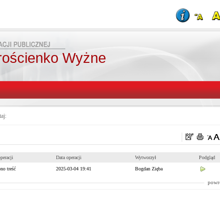
rościenko Wyżne
taj:
peracji
Data operacji
Wytworzył
Podgląd
no treść
2025-03-04 19:41
Bogdan Zięba
powr