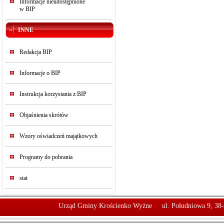
Informacje nieudostępnione
w BIP
INNE
Redakcja BIP
Informacje o BIP
Instrukcja korzystania z BIP
Objaśnienia skrótów
Wzory oświadczeń majątkowych
Programy do pobrania
stat
Urząd Gminy Krościenko Wyżne
ul. Południowa 9, 38