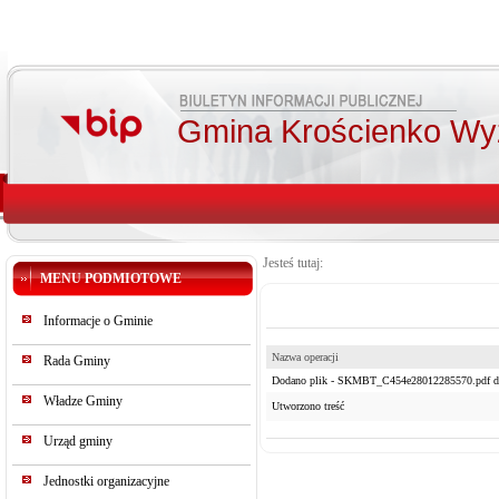
Gmina Krościenko Wy
Jesteś tutaj:
MENU PODMIOTOWE
Informacje o Gminie
Nazwa operacji
Rada Gminy
Dodano plik - SKMBT_C454e28012285570.pdf do
Władze Gminy
Utworzono treść
Urząd gminy
Jednostki organizacyjne