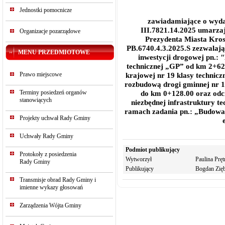
Jednostki pomocnicze
zawiadamiające o wydani
III.7821.14.2025 umarzaj
Organizacje pozarządowe
Prezydenta Miasta Krosn
PB.6740.4.3.2025.S zezwalają
MENU PRZEDMIOTOWE
inwestycji drogowej pn.: 
technicznej „GP” od km 2+62
Prawo miejscowe
krajowej nr 19 klasy technic
rozbudową drogi gminnej nr 1
Terminy posiedzeń organów
do km 0+128.00 oraz odc
stanowiących
niezbędnej infrastruktury t
ramach zadania pn.: „Budowa
Projekty uchwał Rady Gminy
Uchwały Rady Gminy
Podmiot publikujący
Protokoły z posiedzenia
Wytworzył
Paulina Pręt
Rady Gminy
Publikujący
Bogdan Zięb
Transmisje obrad Rady Gminy i
imienne wykazy głosowań
Zarządzenia Wójta Gminy