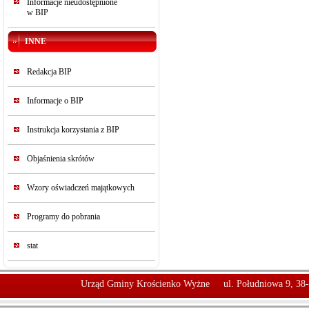
Informacje nieudostępnione
w BIP
INNE
Redakcja BIP
Informacje o BIP
Instrukcja korzystania z BIP
Objaśnienia skrótów
Wzory oświadczeń majątkowych
Programy do pobrania
stat
Urząd Gminy Krościenko Wyżne
ul. Południowa 9, 38