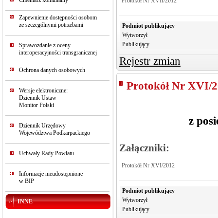
Cmentarz komunalny
Protokół Nr XVII/2012
Zapewnienie dostępności osobom
ze szczególnymi potrzebami
Podmiot publikujący
Wytworzył
Publikujący
Sprawozdanie z oceny
interoperacyjności transgranicznej
Rejestr zmian
Ochrona danych osobowych
Protokół Nr XVI/
Wersje elektroniczne:
Dziennik Ustaw
Monitor Polski
z pos
Dziennik Urzędowy
Województwa Podkarpackiego
Załączniki:
Uchwały Rady Powiatu
Protokół Nr XVI/2012
Informacje nieudostępnione
w BIP
Podmiot publikujący
Wytworzył
INNE
Publikujący