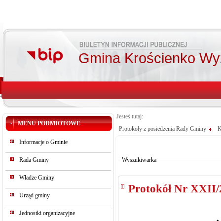
Gmina Krościenko Wy
Jesteś tutaj:
MENU PODMIOTOWE
Protokoły z posiedzenia Rady Gminy
K
Od:
Informacje o Gminie
Do:
Szukaj
Rada Gminy
Wyszukiwarka
Władze Gminy
Protokół Nr XXII/
Urząd gminy
Jednostki organizacyjne