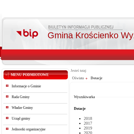
Gmina Krościenko Wy
Jesteś tutaj:
MENU PODMIOTOWE
Oświata
Dotacje
Od:
Informacje o Gminie
Do:
Szukaj
Rada Gminy
Wyszukiwarka
Władze Gminy
Dotacje
Urząd gminy
2018
2017
2019
Jednostki organizacyjne
2020