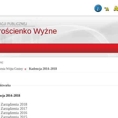
rościenko Wyżne
taj:
zenia Wójta Gminy
Kadencja 2014–2018
Od:
Fraza:
Do:
Treści archiwalne
Szukaj
kiwarka
cja 2014–2018
Zarządzenia 2018
Zarządzenia 2017
Zarządzenia 2016
Zarządzenia 2015