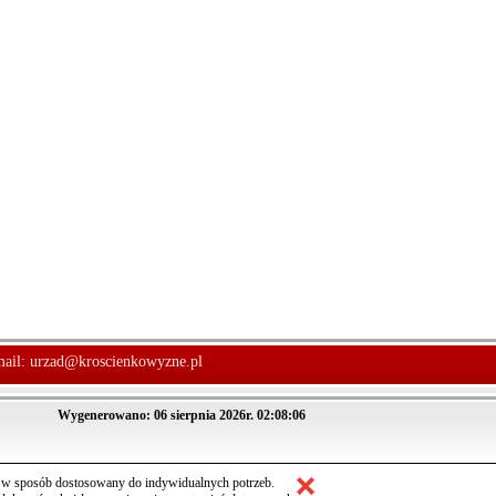
mail:
urzad@kroscienkowyzne.pl
Wygenerowano: 06 sierpnia 2026r. 02:08:06
m w sposób dostosowany do indywidualnych potrzeb.