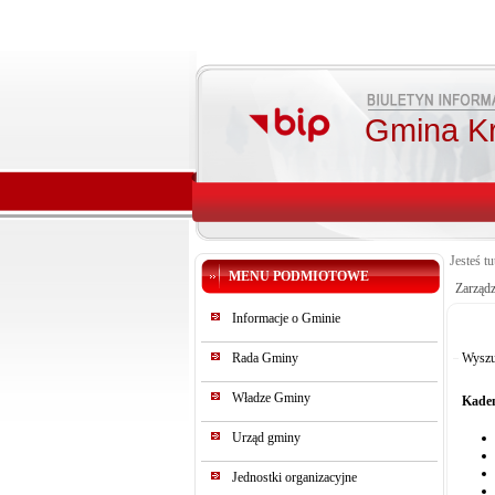
Gmina K
Jesteś tu
MENU PODMIOTOWE
Zarząd
Informacje o Gminie
Rada Gminy
Wyszu
Władze Gminy
Kaden
Urząd gminy
Jednostki organizacyjne