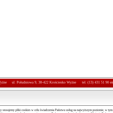
yżne
ul. Południowa 9, 38-422 Krościenko Wyżne
tel. (13) 431 51 90 e
y stosujemy pliki cookies w celu świadczenia Państwu usług na najwyższym poziomie, w ty