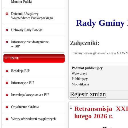
Monitor Polski
Dziennik Urzędowy
Województwa Podkarpackiego
Rady Gminy K
Uchwały Rady Powiatu
Załączniki:
Informacje nieudostępnione
w BIP
Imienny wykaz głosowań - sesja XXV-2
INNE
Podmiot publikujący
Redakcja BIP
Wytworzył
Publikujący
Informacje o BIP
Modyfikacja
Rejestr zmian
Instrukcja korzystania z BIP
Objaśnienia skrótów
Retransmisja XX
lutego 2026 r.
Wzory oświadczeń majątkowych