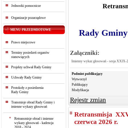
Retransm
Jednostki pomocnicze
Organizacje pozarządowe
MENU PRZEDMIOTOWE
Rady Gminy K
Prawo miejscowe
Załączniki:
Terminy posiedzeń organów
stanowiących
Imienny wykaz głosowań - sesja XXIX-
Projekty uchwał Rady Gminy
Podmiot publikujący
Uchwały Rady Gminy
Wytworzył
Publikujący
Protokoły z posiedzenia
Modyfikacja
Rady Gminy
Rejestr zmian
Transmisje obrad Rady Gminy i
imienne wykazy głosowań
Retransmisja XXV
Retransmisje obrad i imienne
czerwca 2026 r.
wykazy głosowań - kadencja
2018 - 2024