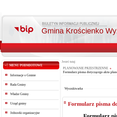
Gmina Krościenko Wy
Jesteś tutaj:
MENU PODMIOTOWE
PLANOWANIE PRZESTRZENNE
Formularz pisma dotyczącego aktu plan
Informacje o Gminie
Od:
Do:
Rada Gminy
Szukaj
Wyszukiwarka
Władze Gminy
Formularz pisma do
Urząd gminy
Jednostki organizacyjne
Formularz pi