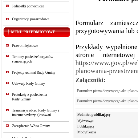
Jednostki pomocnicze
Organizacje pozarządowe
Formularz zamiesz
przygotowywania lub 
MENU PRZEDMIOTOWE
Przykłady wypełnioneg
Prawo miejscowe
stronie internetow
Terminy posiedzeń organów
https://www.gov.pl/we
stanowiących
planowania-przestrze
Projekty uchwał Rady Gminy
Załączniki:
Uchwały Rady Gminy
Formularz pisma dotyczącego aktu planow
Protokoły z posiedzenia
Rady Gminy
Formularz pisma dotyczącego aktu planow
Transmisje obrad Rady Gminy i
Podmiot publikujący
imienne wykazy głosowań
Wytworzył
Zarządzenia Wójta Gminy
Publikujący
Modyfikacja