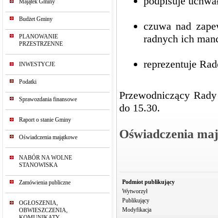
podpisuje uchwa
Majątek Gminy
Budżet Gminy
czuwa nad zape
radnych ich man
PLANOWANIE
PRZESTRZENNE
reprezentuje Rad
INWESTYCJE
Podatki
Przewodniczący Rady
Sprawozdania finansowe
do 15.30.
Raport o stanie Gminy
Oświadczenia ma
Oświadczenia majątkowe
NABÓR NA WOLNE
STANOWISKA
Podmiot publikujący
Zamówienia publiczne
Wytworzył
Publikujący
OGŁOSZENIA,
Modyfikacja
OBWIESZCZENIA,
KOMUNIKATY