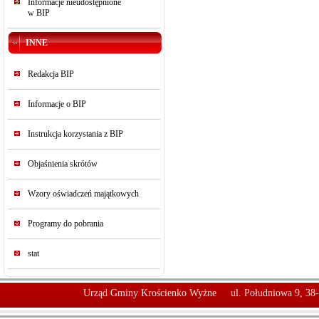
Informacje nieudostępnione
w BIP
INNE
Redakcja BIP
Informacje o BIP
Instrukcja korzystania z BIP
Objaśnienia skrótów
Wzory oświadczeń majątkowych
Programy do pobrania
stat
Urząd Gminy Krościenko Wyżne
ul. Południowa 9, 38