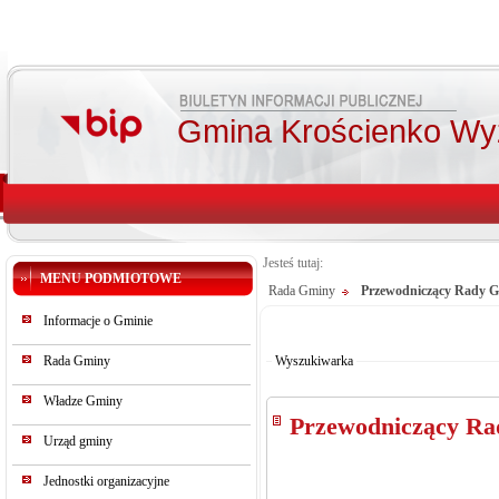
Gmina Krościenko Wy
Jesteś tutaj:
MENU PODMIOTOWE
Rada Gminy
Przewodniczący Rady 
Od:
Informacje o Gminie
Do:
Szukaj
Rada Gminy
Wyszukiwarka
Władze Gminy
Przewodniczący R
Urząd gminy
Jednostki organizacyjne