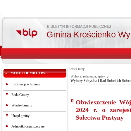
Gmina Krościenko Wy
Jesteś tutaj:
MENU PODMIOTOWE
Wybory, referenda, spisy
Wybory Sołtysów i Rad Sołeckich Sołec
Informacje o Gminie
Rada Gminy
Obwieszczenie Wój
Władze Gminy
2024 r. o zareje
Urząd gminy
Sołectwa Pustyny
Jednostki organizacyjne