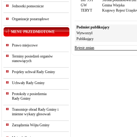
BIP JST
Strona podmiotowa BIP 
GW
Gmina Wiejska
Jednostki pomocnicze
TERYT
Krajowy Rejest Urzędow
Organizacje pozarządowe
Podmiot publikujący
MENU PRZEDMIOTOWE
Wytworzył
Publikujący
Prawo miejscowe
Rejestr zmian
Terminy posiedzeń organów
stanowiących
Projekty uchwał Rady Gminy
Uchwały Rady Gminy
Protokoły z posiedzenia
Rady Gminy
Transmisje obrad Rady Gminy i
imienne wykazy głosowań
Zarządzenia Wójta Gminy