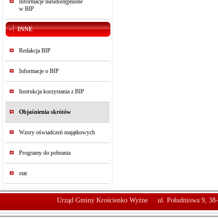
Informacje nieudostępnione
w BIP
INNE
Redakcja BIP
Informacje o BIP
Instrukcja korzystania z BIP
Objaśnienia skrótów
Wzory oświadczeń majątkowych
Programy do pobrania
stat
Urząd Gminy Krościenko Wyżne
ul. Południowa 9, 38