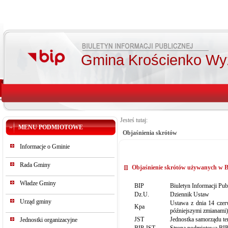
Gmina Krościenko Wy
Jesteś tutaj:
MENU PODMIOTOWE
Objaśnienia skrótów
Informacje o Gminie
Rada Gminy
Objaśnienie skrótów używanych w Bi
Władze Gminy
BIP
Biuletyn Informacji Pub
Dz.U.
Dziennik Ustaw
Urząd gminy
Ustawa z dnia 14 czer
Kpa
późniejszymi zmianami)
JST
Jednostka samorządu te
Jednostki organizacyjne