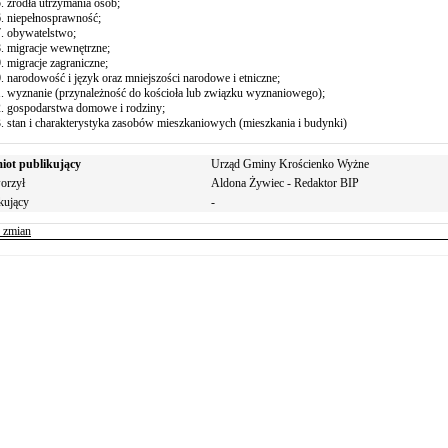
źródła utrzymania osób;
niepełnosprawność;
obywatelstwo;
migracje wewnętrzne;
migracje zagraniczne;
narodowość i język oraz mniejszości narodowe i etniczne;
wyznanie (przynależność do kościoła lub związku wyznaniowego);
gospodarstwa domowe i rodziny;
stan i charakterystyka zasobów mieszkaniowych (mieszkania i budynki)
iot publikujący
Urząd Gminy Krościenko Wyżne
orzył
Aldona Żywiec - Redaktor BIP
kujący
-
r zmian