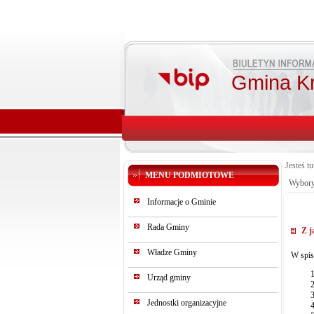
Gmina K
Jesteś tu
MENU PODMIOTOWE
Wybory,
Informacje o Gminie
Rada Gminy
Z j
Władze Gminy
W spis
Urząd gminy
Jednostki organizacyjne