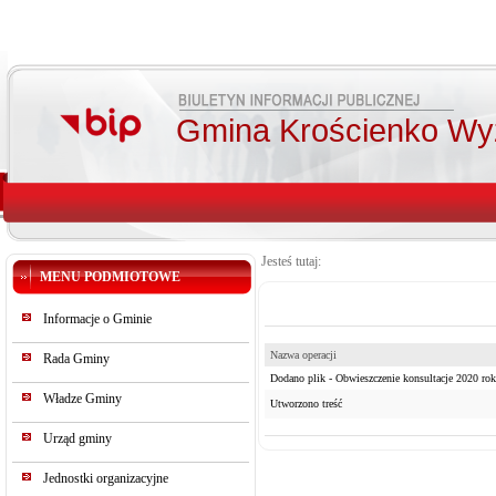
Gmina Krościenko Wy
Jesteś tutaj:
MENU PODMIOTOWE
Informacje o Gminie
Nazwa operacji
Rada Gminy
Dodano plik - Obwieszczenie konsultacje 2020 rok.
Władze Gminy
Utworzono treść
Urząd gminy
Jednostki organizacyjne