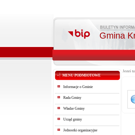
Gmina K
Jesteś tu
MENU PODMIOTOWE
Informacje o Gminie
Rada Gminy
Władze Gminy
Urząd gminy
Jednostki organizacyjne