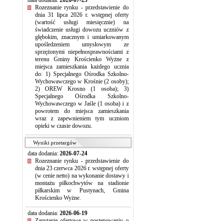
data dodania:
2026-07-23
Rozeznanie rynku - przedstawienie do
dnia 31 lipca 2026 r. wstępnej oferty
(wartość usługi miesięcznie) na
świadczenie usługi dowozu uczniów z
głębokim, znacznym i umiarkowanym
upośledzeniem umysłowym ze
sprzężonymi niepełnosprawnościami z
terenu Gminy Krościenko Wyżne z
miejsca zamieszkania każdego ucznia
do: 1) Specjalnego Ośrodka Szkolno-
Wychowawczego w Krośnie (2 osoby);
2) OREW Krosno (1 osoba); 3)
Specjalnego Ośrodka Szkolno-
Wychowawczego w Jaśle (1 osoba) i z
powrotem do miejsca zamieszkania
wraz z zapewnieniem tym uczniom
opieki w czasie dowozu.
Wyniki przetargów
data dodania:
2026-07-24
Rozeznanie rynku - przedstawienie do
dnia 23 czerwca 2026 r. wstępnej oferty
(w cenie netto) na wykonanie dostawy i
montażu piłkochwytów na stadionie
piłkarskim w Pustynach, Gmina
Krościenko Wyżne.
data dodania:
2026-06-19
Zapytanie ofertowe w postępowaniu o