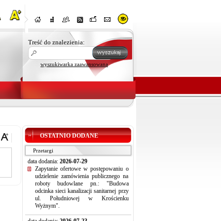
Treść do znalezienia:
wyszukiwarka zaawansowana
OSTATNIO DODANE
Przetargi
data dodania:
2026-07-29
Zapytanie ofertowe w postępowaniu o
udzielenie zamówienia publicznego na
roboty budowlane pn.: "Budowa
odcinka sieci kanalizacji sanitarnej przy
ul. Południowej w Krościenku
Wyżnym".