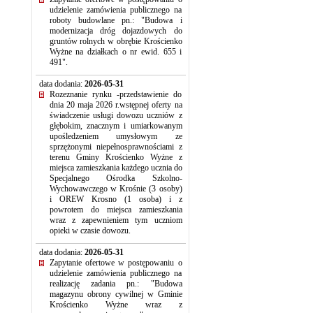
udzielenie zamówienia publicznego na
roboty budowlane pn.: "Budowa i
modernizacja dróg dojazdowych do
gruntów rolnych w obrębie Krościenko
Wyżne na działkach o nr ewid. 655 i
491".
data dodania:
2026-05-31
Rozeznanie rynku -przedstawienie do
dnia 20 maja 2026 r.wstępnej oferty na
świadczenie usługi dowozu uczniów z
głębokim, znacznym i umiarkowanym
upośledzeniem umysłowym ze
sprzężonymi niepełnosprawnościami z
terenu Gminy Krościenko Wyżne z
miejsca zamieszkania każdego ucznia do
Specjalnego Ośrodka Szkolno-
Wychowawczego w Krośnie (3 osoby)
i OREW Krosno (1 osoba) i z
powrotem do miejsca zamieszkania
wraz z zapewnieniem tym uczniom
opieki w czasie dowozu.
data dodania:
2026-05-31
Zapytanie ofertowe w postępowaniu o
udzielenie zamówienia publicznego na
realizację zadania pn.: "Budowa
magazynu obrony cywilnej w Gminie
Krościenko Wyżne wraz z