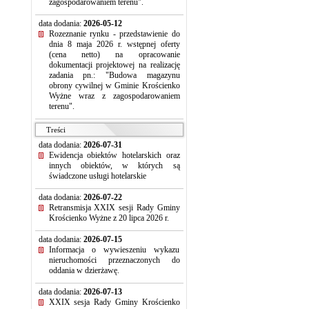
zagospodarowaniem terenu".
data dodania:
2026-05-12
Rozeznanie rynku - przedstawienie do
dnia 8 maja 2026 r. wstępnej oferty
(cena netto) na opracowanie
dokumentacji projektowej na realizację
zadania pn.: "Budowa magazynu
obrony cywilnej w Gminie Krościenko
Wyżne wraz z zagospodarowaniem
terenu".
Treści
data dodania:
2026-07-31
Ewidencja obiektów hotelarskich oraz
innych obiektów, w których są
świadczone usługi hotelarskie
data dodania:
2026-07-22
Retransmisja XXIX sesji Rady Gminy
Krościenko Wyżne z 20 lipca 2026 r.
data dodania:
2026-07-15
Informacja o wywieszeniu wykazu
nieruchomości przeznaczonych do
oddania w dzierżawę.
data dodania:
2026-07-13
XXIX sesja Rady Gminy Krościenko