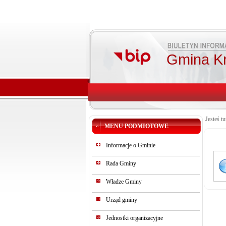
Gmina K
Jesteś tu
MENU PODMIOTOWE
Informacje o Gminie
Rada Gminy
Władze Gminy
Urząd gminy
Jednostki organizacyjne