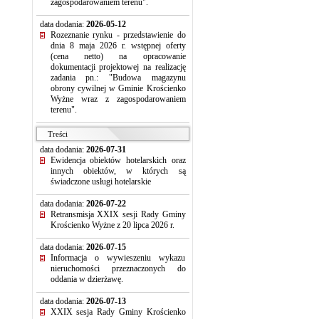
zagospodarowaniem terenu".
data dodania:
2026-05-12
Rozeznanie rynku - przedstawienie do
dnia 8 maja 2026 r. wstępnej oferty
(cena netto) na opracowanie
dokumentacji projektowej na realizację
zadania pn.: "Budowa magazynu
obrony cywilnej w Gminie Krościenko
Wyżne wraz z zagospodarowaniem
terenu".
Treści
data dodania:
2026-07-31
Ewidencja obiektów hotelarskich oraz
innych obiektów, w których są
świadczone usługi hotelarskie
data dodania:
2026-07-22
Retransmisja XXIX sesji Rady Gminy
Krościenko Wyżne z 20 lipca 2026 r.
data dodania:
2026-07-15
Informacja o wywieszeniu wykazu
nieruchomości przeznaczonych do
oddania w dzierżawę.
data dodania:
2026-07-13
XXIX sesja Rady Gminy Krościenko