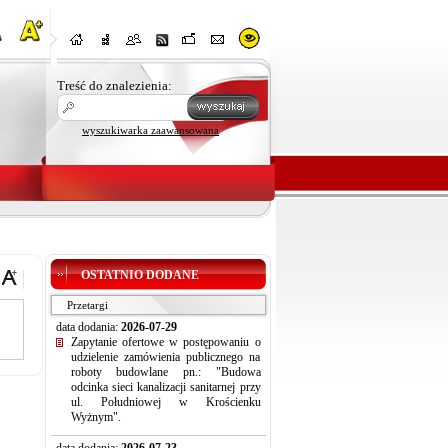
Treść do znalezienia:
wyszukiwarka zaawansowana
OSTATNIO DODANE
Przetargi
data dodania:
2026-07-29
Zapytanie ofertowe w postępowaniu o
udzielenie zamówienia publicznego na
roboty budowlane pn.: "Budowa
odcinka sieci kanalizacji sanitarnej przy
ul. Południowej w Krościenku
Wyżnym".