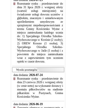
data dodania:
2026-07-23
Rozeznanie rynku - przedstawienie do
dnia 31 lipca 2026 r. wstępnej oferty
(wartość usługi miesięcznie) na
świadczenie usługi dowozu uczniów z
głębokim, znacznym i umiarkowanym
upośledzeniem umysłowym ze
sprzężonymi niepełnosprawnościami z
terenu Gminy Krościenko Wyżne z
miejsca zamieszkania każdego ucznia
do: 1) Specjalnego Ośrodka Szkolno-
Wychowawczego w Krośnie (2 osoby);
2) OREW Krosno (1 osoba); 3)
Specjalnego Ośrodka Szkolno-
Wychowawczego w Jaśle (1 osoba) i z
powrotem do miejsca zamieszkania
wraz z zapewnieniem tym uczniom
opieki w czasie dowozu.
Wyniki przetargów
data dodania:
2026-07-24
Rozeznanie rynku - przedstawienie do
dnia 23 czerwca 2026 r. wstępnej oferty
(w cenie netto) na wykonanie dostawy i
montażu piłkochwytów na stadionie
piłkarskim w Pustynach, Gmina
Krościenko Wyżne.
data dodania:
2026-06-19
Zapytanie ofertowe w postępowaniu o