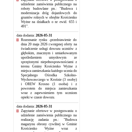
udzielenie zamówienia publicznego na
roboty budowlane pn.: "Budowa i
modernizacja dróg dojazdowych do
gruntów rolnych w obrębie Krościenko
Wyżne na działkach o nr ewid. 655 i
491".
data dodania:
2026-05-31
Rozeznanie rynku -przedstawienie do
dnia 20 maja 2026 r.wstępnej oferty na
świadczenie usługi dowozu uczniów z
głębokim, znacznym i umiarkowanym
upośledzeniem umysłowym ze
sprzężonymi niepełnosprawnościami z
terenu Gminy Krościenko Wyżne z
miejsca zamieszkania każdego ucznia do
Specjalnego Ośrodka Szkolno-
Wychowawczego w Krośnie (3 osoby)
i OREW Krosno (1 osoba) i z
powrotem do miejsca zamieszkania
wraz z zapewnieniem tym uczniom
opieki w czasie dowozu.
data dodania:
2026-05-31
Zapytanie ofertowe w postępowaniu o
udzielenie zamówienia publicznego na
realizację zadania pn.: "Budowa
magazynu obrony cywilnej w Gminie
Krościenko Wyżne wraz z