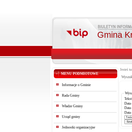
Gmina K
Jesteś tu
MENU PODMIOTOWE
Wyszuk
Informacje o Gminie
Wysz
Rada Gminy
Tekst
Data 
Władze Gminy
Data 
Data 
Urząd gminy
Jednostki organizacyjne