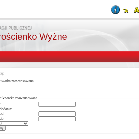
rościenko Wyżne
taj:
iwarka zaawansowana
ukiwarka zaawansowana
:
dodania:
od:
do: