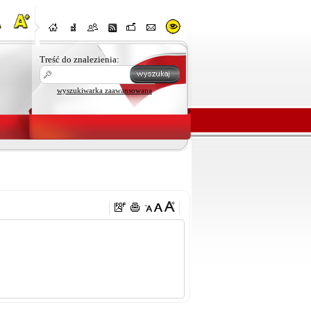
Treść do znalezienia:
wyszukiwarka zaawansowana