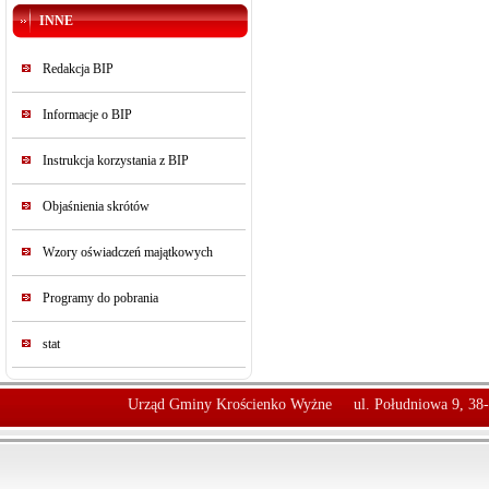
INNE
Redakcja BIP
Informacje o BIP
Instrukcja korzystania z BIP
Objaśnienia skrótów
Wzory oświadczeń majątkowych
Programy do pobrania
stat
Urząd Gminy Krościenko Wyżne
ul. Południowa 9, 38