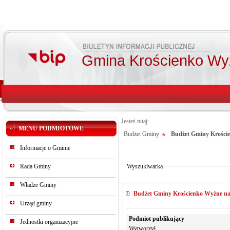
Gmina Krościenko Wy
Jesteś tutaj:
MENU PODMIOTOWE
Budżet Gminy
Budżet Gminy Krości
Od:
Informacje o Gminie
Do:
Szukaj
Rada Gminy
Wyszukiwarka
Władze Gminy
Budżet Gminy Krościenko Wyżne na
Urząd gminy
Podmiot publikujący
Jednostki organizacyjne
Wytworzył