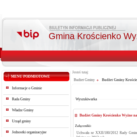
Gmina Krościenko Wy
Jesteś tutaj:
MENU PODMIOTOWE
Budżet Gminy
Budżet Gminy Krości
Od:
Informacje o Gminie
Do:
Szukaj
Rada Gminy
Wyszukiwarka
Władze Gminy
Budżet Gminy Krościenko Wyżne na
Urząd gminy
Załączniki:
Jednostki organizacyjne
Uchwała nr XXII/180/2012 Rady Gminy