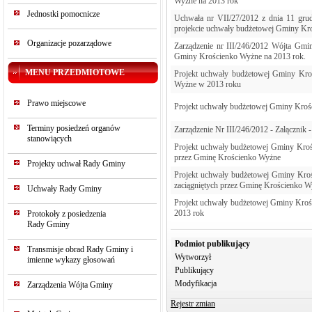
Wyżne na 2013 rok
Jednostki pomocnicze
Uchwała nr VII/27/2012 z dnia 11 gru
projekcie uchwały budżetowej Gminy Kr
Organizacje pozarządowe
Zarządzenie nr III/246/2012 Wójta Gmi
Gminy Krościenko Wyżne na 2013 rok.
MENU PRZEDMIOTOWE
Projekt uchwały budżetowej Gminy Kroś
Wyżne w 2013 roku
Prawo miejscowe
Projekt uchwały budżetowej Gminy Krośc
Terminy posiedzeń organów
Zarządzenie Nr III/246/2012 - Załączni
stanowiących
Projekt uchwały budżetowej Gminy Krośc
przez Gminę Krościenko Wyżne
Projekty uchwał Rady Gminy
Projekt uchwały budżetowej Gminy Kroś
zaciągniętych przez Gminę Krościenko 
Uchwały Rady Gminy
Projekt uchwały budżetowej Gminy Krośc
2013 rok
Protokoły z posiedzenia
Rady Gminy
Podmiot publikujący
Transmisje obrad Rady Gminy i
Wytworzył
imienne wykazy głosowań
Publikujący
Modyfikacja
Zarządzenia Wójta Gminy
Rejestr zmian