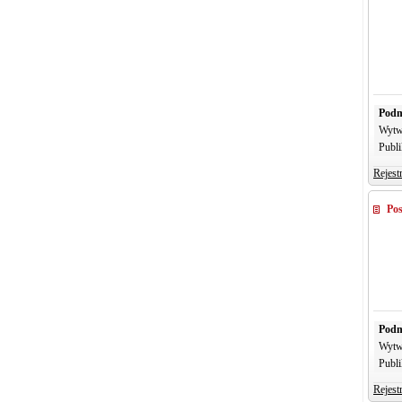
Podm
Wytw
Publi
Rejest
Pos
Podm
Wytw
Publi
Rejest