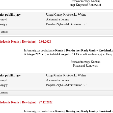
Przewodniczący Komisji
mgr Krzysztof Ronowski
iot publikujący
Urząd Gminy Krościenko Wyżne
orzył
Aleksandra Lorens
kujący
Bogdan Zięba - Administrator BIP
r zmian
iedzenie Komisji Rewizyjnej - 6.02.2023
Informuję, że posiedzenie
Komisji Rewizyjnej Rady Gminy Krościenk
6 lutego 2023 r.
(poniedziałek)
o godz. 14.15
w sali konferencyjnej Urz
Przewodniczący Komisji
Krzysztof Ronowski
iot publikujący
Urząd Gminy Krościenko Wyżne
orzył
Aleksandra Lorens
kujący
Bogdan Zięba - Administrator BIP
r zmian
iedzenie Komisji Rewizyjnej - 27.12.2022
Informuję, że posiedzenie
Komisji Rewizyjnej Rady Gminy Krościenk