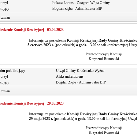
orzył
Łukasz Lorens - Zastępca Wójta Gminy
kujący
Bogdan Zięba - Administrator BIP
r zmian
iedzenie Komisji Rewizyjnej - 05.06.2023
Informuję, że posiedzenie
Komisji Rewizyjnej Rady Gminy Krościenk
5 czerwca 2023 r.
(poniedziałek)
o godz. 13.00
w sali konferencyjnej Urz
Przewodniczący Komisji
Krzysztof Ronowski
iot publikujący
Urząd Gminy Krościenko Wyżne
orzył
Aleksandra Lorens
kujący
Bogdan Zięba - Administrator BIP
r zmian
iedzenie Komisji Rewizyjnej - 29.05.2023
Informuję, że posiedzenie
Komisji Rewizyjnej Rady Gminy Krościenk
29 maja 2023 r.
(poniedziałek)
o godz. 13.00
w sali konferencyjnej Urz
Przewodniczący Komisji
Krzysztof Ronowski