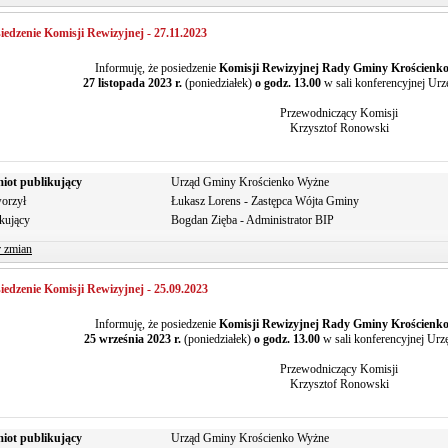
iedzenie Komisji Rewizyjnej - 27.11.2023
Informuję, że posiedzenie
Komisji Rewizyjnej Rady Gminy Krościenk
27 listopada 2023 r.
(poniedziałek)
o godz. 13.00
w sali konferencyjnej Ur
Przewodniczący Komisji
Krzysztof Ronowski
iot publikujący
Urząd Gminy Krościenko Wyżne
orzył
Łukasz Lorens - Zastępca Wójta Gminy
kujący
Bogdan Zięba - Administrator BIP
r zmian
iedzenie Komisji Rewizyjnej - 25.09.2023
Informuję, że posiedzenie
Komisji Rewizyjnej Rady Gminy Krościenk
25 września 2023 r.
(poniedziałek)
o godz. 13.00
w sali konferencyjnej Ur
Przewodniczący Komisji
Krzysztof Ronowski
iot publikujący
Urząd Gminy Krościenko Wyżne