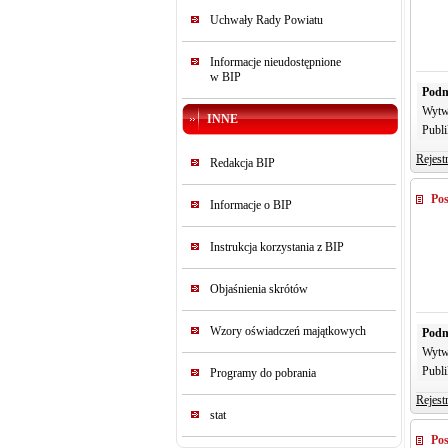
Uchwały Rady Powiatu
Informacje nieudostępnione
w BIP
Podm
Wytw
INNE
Publi
Rejest
Redakcja BIP
Pos
Informacje o BIP
Instrukcja korzystania z BIP
Objaśnienia skrótów
Wzory oświadczeń majątkowych
Podm
Wytw
Publi
Programy do pobrania
Rejest
stat
Pos