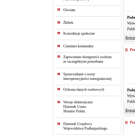
Oświata
Podm
Żłobek
Wytw
Publi
Konsultacje społeczne
Rejest
Cmentarz komunalny
Pos
Zapewnienie dostępności osobom
ze szczególnymi potrzebami
Sprawozdanie z oceny
interoperacyjności transgranicznej
Ochrona danych osobowych
Podm
Wytw
Publi
Wersje elektroniczne:
Dziennik Ustaw
Rejest
Monitor Polski
Pos
Dziennik Urzędowy
Województwa Podkarpackiego