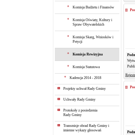
Komisja Budżetu i Finansów
Pos
Komisja Oświaty, Kultury i
Spraw Obywatelskich
Komisja Skarg, Wniosków i
Petycji
Komisja Rewizyjna
Podm
Wytw
Publi
Komisja Statutowa
Rejest
Kadencja 2014 - 2018
Pos
Projekty uchwał Rady Gminy
Uchwały Rady Gminy
Protokoły z posiedzenia
Rady Gminy
Transmisje obrad Rady Gminy i
imienne wykazy głosowań
Podm