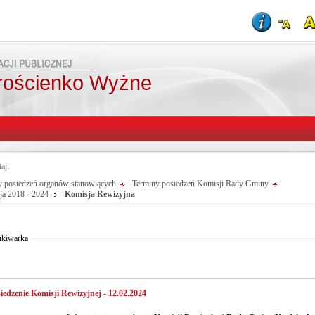
rościenko Wyżne
taj:
y posiedzeń organów stanowiących
Terminy posiedzeń Komisji Rady Gminy
ja 2018 - 2024
Komisja Rewizyjna
Od:
Fraza:
Do:
Treści archiwalne
Szukaj
kiwarka
iedzenie Komisji Rewizyjnej - 12.02.2024