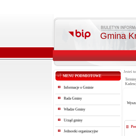
Gmina K
Jesteś tu
MENU PODMIOTOWE
Termin
Kadenc
Informacje o Gminie
Rada Gminy
Wyszu
Władze Gminy
Urząd gminy
Pos
Jednostki organizacyjne