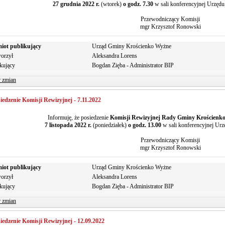
27 grudnia 2022 r.
(wtorek)
o godz. 7.30
w sali konferencyjnej Urzęd
Przewodniczący Komisji
mgr Krzysztof Ronowski
iot publikujący
Urząd Gminy Krościenko Wyżne
orzył
Aleksandra Lorens
kujący
Bogdan Zięba - Administrator BIP
r zmian
iedzenie Komisji Rewizyjnej - 7.11.2022
Informuję, że posiedzenie
Komisji Rewizyjnej Rady Gminy Krościenk
7 listopada 2022 r.
(poniedziałek)
o godz. 13.00
w sali konferencyjnej Ur
Przewodniczący Komisji
mgr Krzysztof Ronowski
iot publikujący
Urząd Gminy Krościenko Wyżne
orzył
Aleksandra Lorens
kujący
Bogdan Zięba - Administrator BIP
r zmian
iedzenie Komisji Rewizyjnej - 12.09.2022