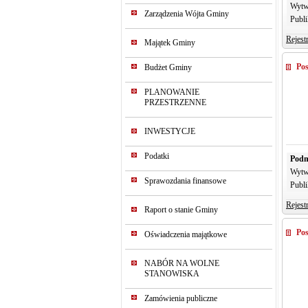
Wytw
Zarządzenia Wójta Gminy
Publi
Rejest
Majątek Gminy
Pos
Budżet Gminy
PLANOWANIE
PRZESTRZENNE
INWESTYCJE
Podatki
Podm
Wytw
Sprawozdania finansowe
Publi
Rejest
Raport o stanie Gminy
Pos
Oświadczenia majątkowe
NABÓR NA WOLNE
STANOWISKA
Zamówienia publiczne