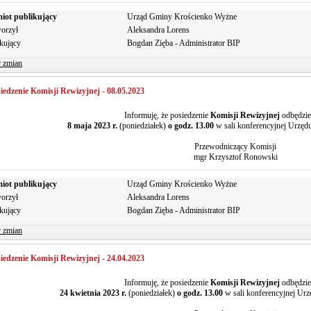
iot publikujący
Urząd Gminy Krościenko Wyżne
orzył
Aleksandra Lorens
kujący
Bogdan Zięba - Administrator BIP
r zmian
iedzenie Komisji Rewizyjnej - 08.05.2023
Informuję, że posiedzenie
Komisji Rewizyjnej
odbędzie
8 maja 2023 r.
(poniedziałek)
o godz. 13.00
w sali konferencyjnej Urzę
Przewodniczący Komisji
mgr Krzysztof Ronowski
iot publikujący
Urząd Gminy Krościenko Wyżne
orzył
Aleksandra Lorens
kujący
Bogdan Zięba - Administrator BIP
r zmian
iedzenie Komisji Rewizyjnej - 24.04.2023
Informuję, że posiedzenie
Komisji Rewizyjnej
odbędzie
24 kwietnia 2023 r.
(poniedziałek)
o godz. 13.00
w sali konferencyjnej U