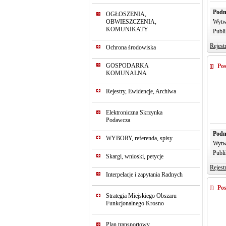
Podm
OGŁOSZENIA,
OBWIESZCZENIA,
Wytw
KOMUNIKATY
Publi
Rejest
Ochrona środowiska
GOSPODARKA
Pos
KOMUNALNA
Rejestry, Ewidencje, Archiwa
Elektroniczna Skrzynka
Podawcza
Podm
WYBORY, referenda, spisy
Wytw
Publi
Skargi, wnioski, petycje
Rejest
Interpelacje i zapytania Radnych
Pos
Strategia Miejskiego Obszaru
Funkcjonalnego Krosno
Plan transportowy