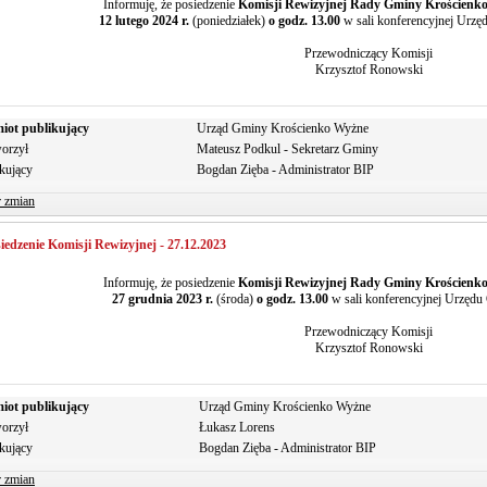
Informuję, że posiedzenie
Komisji Rewizyjnej Rady Gminy Krościenk
12 lutego 2024 r.
(poniedziałek)
o godz. 13.00
w sali konferencyjnej Urz
Przewodniczący Komisji
Krzysztof Ronowski
iot publikujący
Urząd Gminy Krościenko Wyżne
orzył
Mateusz Podkul - Sekretarz Gminy
kujący
Bogdan Zięba - Administrator BIP
r zmian
iedzenie Komisji Rewizyjnej - 27.12.2023
Informuję, że posiedzenie
Komisji Rewizyjnej Rady Gminy Krościenk
27 grudnia 2023 r.
(środa)
o godz. 13.00
w sali konferencyjnej Urzęd
Przewodniczący Komisji
Krzysztof Ronowski
iot publikujący
Urząd Gminy Krościenko Wyżne
orzył
Łukasz Lorens
kujący
Bogdan Zięba - Administrator BIP
r zmian