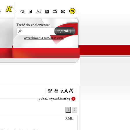
Treść do znalezienia:
wyszukiwarka zaawansowana
oraz
pokaż wyszukiwarkę
1
2
XML