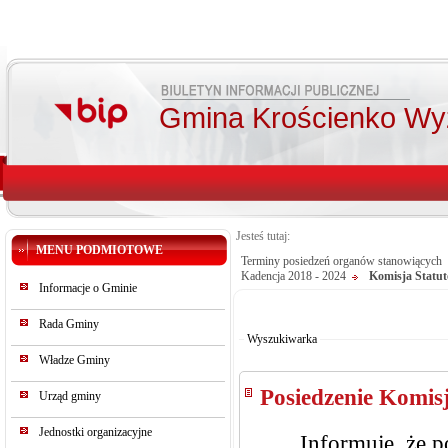
Gmina Krościenko Wy
Jesteś tutaj:
MENU PODMIOTOWE
Terminy posiedzeń organów stanowiących
Kadencja 2018 - 2024
Komisja Statu
Informacje o Gminie
Od:
Do:
Rada Gminy
Szukaj
Wyszukiwarka
Władze Gminy
Posiedzenie Komisj
Urząd gminy
Jednostki organizacyjne
Informuję, że p