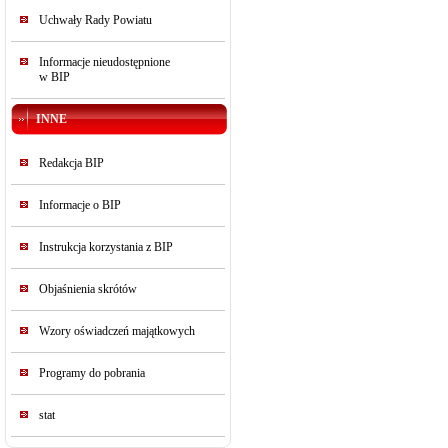
Uchwały Rady Powiatu
Informacje nieudostępnione
w BIP
INNE
Redakcja BIP
Informacje o BIP
Instrukcja korzystania z BIP
Objaśnienia skrótów
Wzory oświadczeń majątkowych
Programy do pobrania
stat