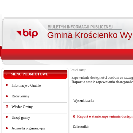
Gmina Krościenko Wy
Jesteś tutaj:
MENU PODMIOTOWE
Zapewnienie dostępności osobom ze szcze
Raport o stanie zapewniania dostępnośc
Informacje o Gminie
Od:
Do:
Rada Gminy
Szukaj
Wyszukiwarka
Władze Gminy
Raport o stanie zapewniania dostęp
Urząd gminy
Załączniki:
Jednostki organizacyjne