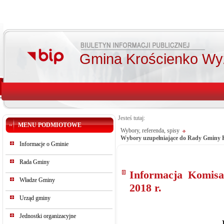
Gmina Krościenko Wy
Jesteś tutaj:
MENU PODMIOTOWE
Wybory, referenda, spisy
Wybory uzupełniające do Rady Gminy K
Informacje o Gminie
Rada Gminy
Informacja Komisa
Władze Gminy
2018 r.
Urząd gminy
Jednostki organizacyjne