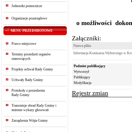
Jednostki pomocnicze
Organizacje pozarządowe
o możliwości doko
MENU PRZEDMIOTOWE
Załączniki:
Prawo miejscowe
Nazwa pliku
Informacja Komisarza Wyborczego w Krośn
Terminy posiedzeń organów
stanowiących
Podmiot publikujący
Projekty uchwał Rady Gminy
Wytworzył
Publikujący
Uchwały Rady Gminy
Modyfikacja
Protokoły z posiedzenia
Rejestr zmian
Rady Gminy
Transmisje obrad Rady Gminy i
imienne wykazy głosowań
Zarządzenia Wójta Gminy