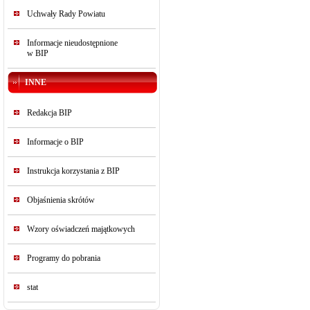
Uchwały Rady Powiatu
Informacje nieudostępnione
w BIP
INNE
Redakcja BIP
Informacje o BIP
Instrukcja korzystania z BIP
Objaśnienia skrótów
Wzory oświadczeń majątkowych
Programy do pobrania
stat