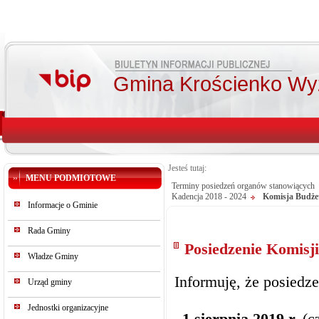
Gmina Krościenko Wy
Jesteś tutaj:
MENU PODMIOTOWE
Terminy posiedzeń organów stanowiących
Kadencja 2018 - 2024
Komisja Budże
Informacje o Gminie
Rada Gminy
Posiedzenie Komisji
Władze Gminy
Informuję, że posiedz
Urząd gminy
Jednostki organizacyjne
1 sierpnia 2019 r.
(c