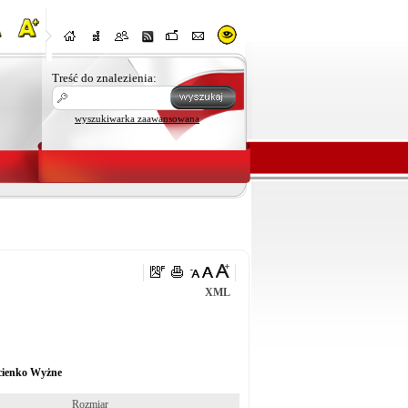
Treść do znalezienia:
wyszukiwarka zaawansowana
XML
cienko Wyżne
Rozmiar