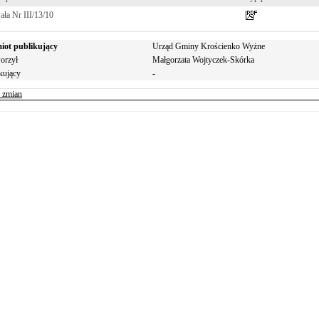
ła Nr III/13/10
iot publikujący
Urząd Gminy Krościenko Wyżne
orzył
Małgorzata Wojtyczek-Skórka
kujący
-
r zmian