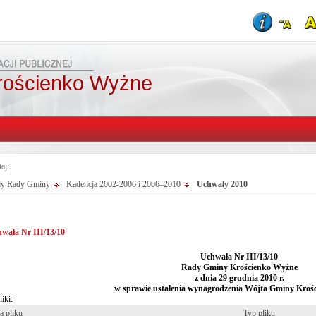
rościenko Wyżne
taj:
y Rady Gminy
Kadencja 2002-2006 i 2006–2010
Uchwały 2010
wała Nr III/13/10
Uchwała Nr III/13/10
Rady Gminy Krościenko Wyżne
z dnia 29 grudnia 2010 r.
w sprawie ustalenia wynagrodzenia Wójta Gminy Kroś
iki:
 pliku
Typ pliku