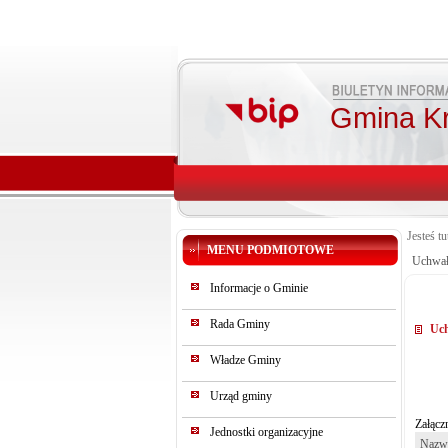
Gmina K
Jesteś tu
MENU PODMIOTOWE
Uchwał
Informacje o Gminie
Rada Gminy
Uch
Władze Gminy
Urząd gminy
Załączn
Jednostki organizacyjne
Nazwa