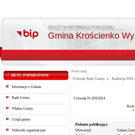
Gmina Krościenko Wy
Jesteś tutaj:
MENU PODMIOTOWE
Uchwały Rady Gminy
Kadencja 2010
Informacje o Gminie
Rada Gminy
Uchwała Nr II/8/2014
Rady
Władze Gminy
z
Urząd gminy
Podmiot publikujący
Jednostki organizacyjne
Wytworzył
Łukasz Lor