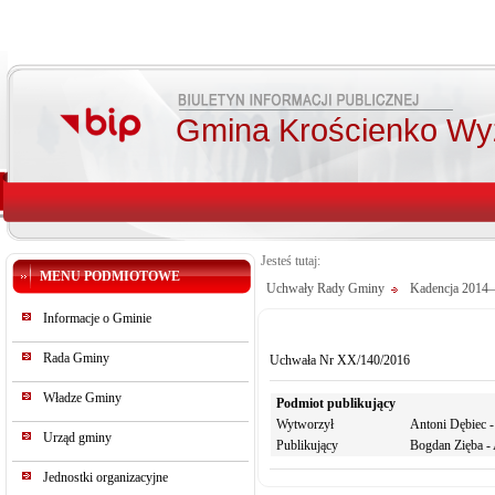
Gmina Krościenko Wy
Jesteś tutaj:
MENU PODMIOTOWE
Uchwały Rady Gminy
Kadencja 2014
Informacje o Gminie
Rada Gminy
Uchwała Nr XX/140/2016
Władze Gminy
Podmiot publikujący
Wytworzył
Antoni Dębiec 
Urząd gminy
Publikujący
Bogdan Zięba - 
Jednostki organizacyjne