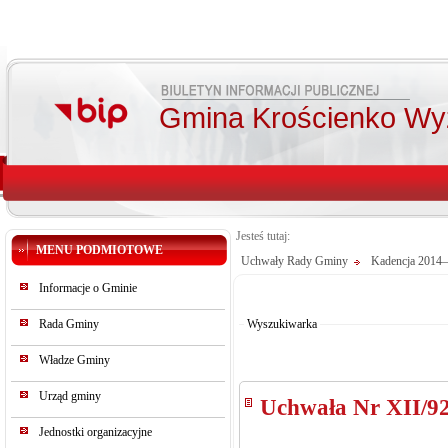
Gmina Krościenko Wy
Jesteś tutaj:
MENU PODMIOTOWE
Uchwały Rady Gminy
Kadencja 2014
Od:
Informacje o Gminie
Do:
Szukaj
Rada Gminy
Wyszukiwarka
Władze Gminy
Urząd gminy
Uchwała Nr XII/9
Jednostki organizacyjne