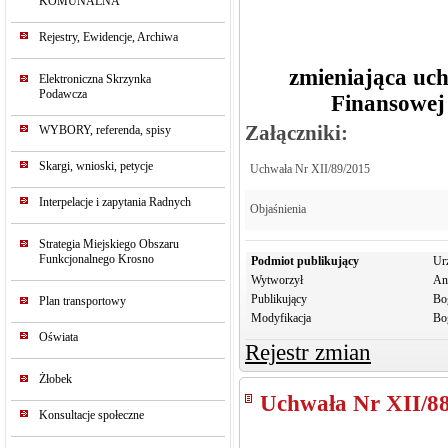
KOMUNALNA
Rejestry, Ewidencje, Archiwa
zmieniająca uch
Elektroniczna Skrzynka
Podawcza
Finansowej
Załączniki:
WYBORY, referenda, spisy
Skargi, wnioski, petycje
Uchwała Nr XII/89/2015
Interpelacje i zapytania Radnych
Objaśnienia
Strategia Miejskiego Obszaru
Funkcjonalnego Krosno
Podmiot publikujący
Ur
Wytworzył
An
Publikujący
Bo
Plan transportowy
Modyfikacja
Bo
Oświata
Rejestr zmian
Żłobek
Uchwała Nr XII/8
Konsultacje społeczne