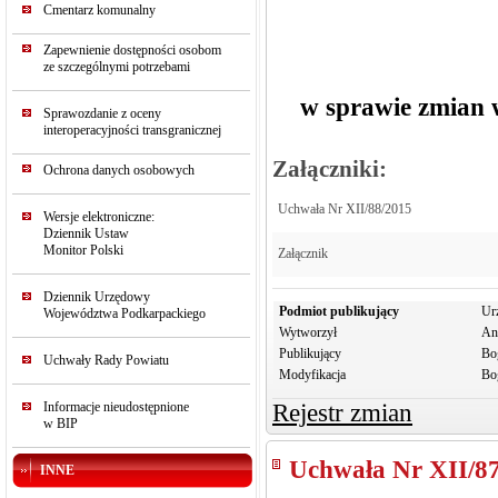
Cmentarz komunalny
Zapewnienie dostępności osobom
ze szczególnymi potrzebami
w sprawie zmian
Sprawozdanie z oceny
interoperacyjności transgranicznej
Załączniki:
Ochrona danych osobowych
Uchwała Nr XII/88/2015
Wersje elektroniczne:
Dziennik Ustaw
Monitor Polski
Załącznik
Dziennik Urzędowy
Podmiot publikujący
Ur
Województwa Podkarpackiego
Wytworzył
An
Publikujący
Bo
Uchwały Rady Powiatu
Modyfikacja
Bo
Informacje nieudostępnione
Rejestr zmian
w BIP
Uchwała Nr XII/8
INNE