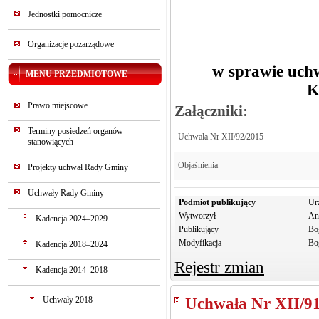
Jednostki pomocnicze
Organizacje pozarządowe
w sprawie uch
MENU PRZEDMIOTOWE
K
Prawo miejscowe
Załączniki:
Terminy posiedzeń organów
Uchwała Nr XII/92/2015
stanowiących
Objaśnienia
Projekty uchwał Rady Gminy
Uchwały Rady Gminy
Podmiot publikujący
Ur
Wytworzył
An
Kadencja 2024–2029
Publikujący
Bo
Modyfikacja
Bo
Kadencja 2018–2024
Rejestr zmian
Kadencja 2014–2018
Uchwały 2018
Uchwała Nr XII/9