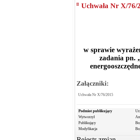
Uchwała Nr X/76/
w sprawie wyrażen
zadania pn. 
energooszczędn
Załączniki:
Uchwała Nr X/76/2015
Podmiot publikujący
Ur
Wytworzył
An
Publikujący
Bo
Modyfikacja
Bo
Rejestr zmian