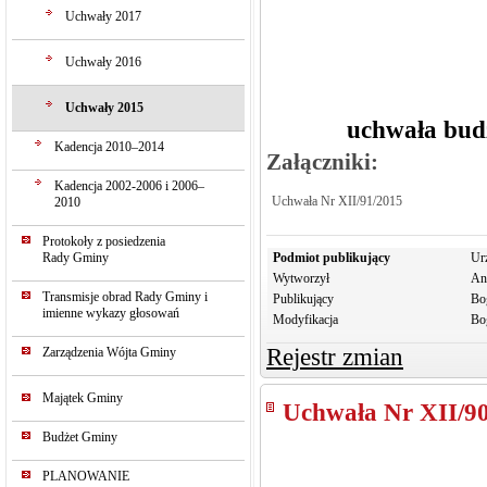
Uchwały 2017
Uchwały 2016
Uchwały 2015
uchwała bud
Kadencja 2010–2014
Załączniki:
Kadencja 2002-2006 i 2006–
Uchwała Nr XII/91/2015
2010
Protokoły z posiedzenia
Rady Gminy
Podmiot publikujący
Ur
Wytworzył
An
Transmisje obrad Rady Gminy i
Publikujący
Bo
imienne wykazy głosowań
Modyfikacja
Bo
Rejestr zmian
Zarządzenia Wójta Gminy
Majątek Gminy
Uchwała Nr XII/9
Budżet Gminy
PLANOWANIE