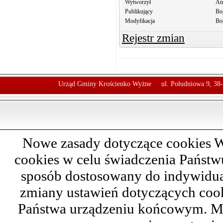
Wytworzył
An
Publikujący
Bo
Modyfikacja
Bo
Rejestr zmian
Urząd Gminy Krościenko Wyżne
ul. Południowa 9, 38
Nowe zasady dotyczące cookies W
cookies w celu świadczenia Państ
sposób dostosowany do indywidual
zmiany ustawień dotyczących cook
Państwa urządzeniu końcowym. M