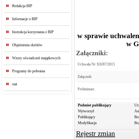
Redakcja BIP
Informacje o BIP
Instrukcja korzystania z BIP
w sprawie uchwale
w G
Objaśnienia skrótów
Załączniki:
Wzory oświadczeń majątkowych
Uchwała Nr XII/87/2015
Programy do pobrania
Załącznik
stat
Preliminarz
Podmiot publikujący
Ur
Wytworzył
An
Publikujący
Bo
Modyfikacja
Bo
Rejestr zmian