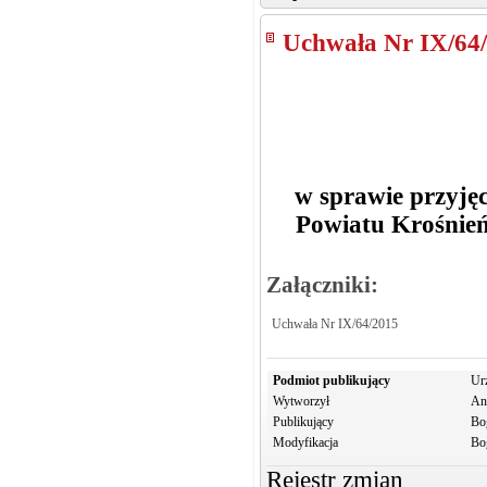
Uchwała Nr IX/64
w sprawie przyjęc
Powiatu Krośnie
Załączniki:
Uchwała Nr IX/64/2015
Podmiot publikujący
Ur
Wytworzył
An
Publikujący
Bo
Modyfikacja
Bo
Rejestr zmian