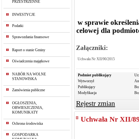
PRZESTRZENNE
INWESTYCJE
w sprawie określenia
Podatki
celowej dla podmiot
Sprawozdania finansowe
Załączniki:
Raport o stanie Gminy
Uchwała Nr XII/90/2015
Oświadczenia majątkowe
NABÓR NA WOLNE
Podmiot publikujący
Ur
STANOWISKA
Wytworzył
An
Publikujący
Bo
Zamówienia publiczne
Modyfikacja
Bo
Rejestr zmian
OGŁOSZENIA,
OBWIESZCZENIA,
KOMUNIKATY
Uchwała Nr XII/8
Ochrona środowiska
GOSPODARKA