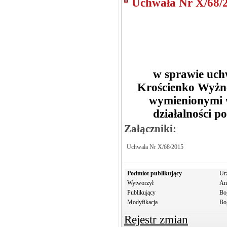
Uchwała Nr X/68/
w sprawie uc
Krościenko Wyżn
wymienionymi w 
działalności p
Załączniki:
Uchwała Nr X/68/2015
Podmiot publikujący
Ur
Wytworzył
An
Publikujący
Bo
Modyfikacja
Bo
Rejestr zmian