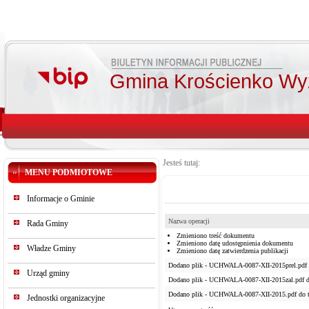
Gmina Krościenko Wy
Jesteś tutaj:
MENU PODMIOTOWE
Informacje o Gminie
Nazwa operacji
Rada Gminy
Zmieniono treść dokumentu
Zmieniono datę udostępnienia dokumentu
Władze Gminy
Zmieniono datę zatwierdzenia publikacji
Dodano plik - UCHWALA-0087-XII-2015prel.pdf d
Urząd gminy
Dodano plik - UCHWALA-0087-XII-2015zal.pdf do
Dodano plik - UCHWALA-0087-XII-2015.pdf do t
Jednostki organizacyjne