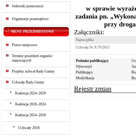
Jednostki pomocnicze
w sprawie wyraże
zadania pn. „Wykonan
Organizacje pozarządowe
przy droga
Załączniki:
MENU PRZEDMIOTOWE
Nazwa pliku
Prawo miejscowe
Uchwała Nr X/76/2015
Terminy posiedzeń organów
stanowiących
Podmiot publikujący
Ur
Wytworzył
An
Projekty uchwał Rady Gminy
Publikujący
Bo
Modyfikacja
Bo
Uchwały Rady Gminy
Rejestr zmian
Kadencja 2024–2029
Kadencja 2018–2024
Kadencja 2014–2018
Uchwały 2018